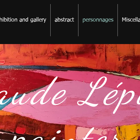
hibition and gallery
abstract
personnages
Miscel
aude Lé
ainter