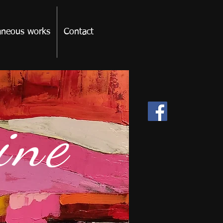
laneous works
Contact
pine