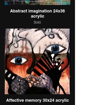
Abstract imagination 24x36
acrylic
Sold.
Affective memory 30x24 acrylic